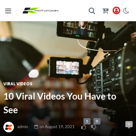
VIRAL VIDEOS
10 Viral Videos You Have to
See
1
0
0
admin
on
August 19, 2021