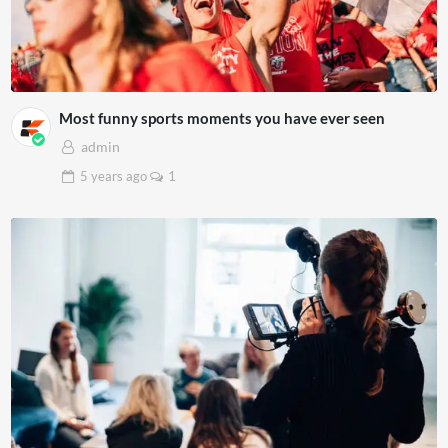
Most funny sports moments you have ever seen
admin
5 years
ago
1