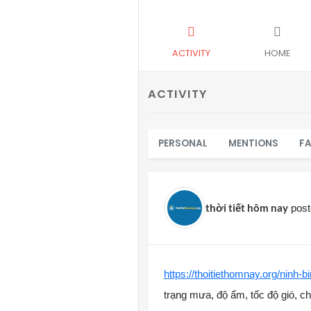
ACTIVITY
HOME
ACTIVITY
PERSONAL
MENTIONS
F
thời tiết hôm nay
post
https://thoitiethomnay.org/ninh-bi
trạng mưa, độ ẩm, tốc độ gió, ch