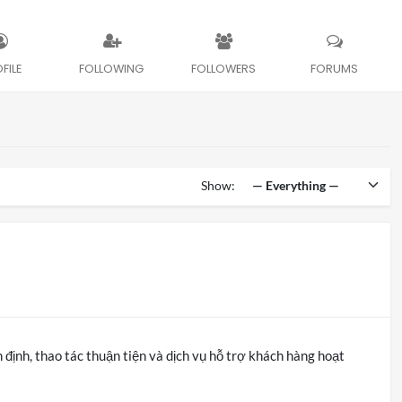
FILE
FOLLOWING
FOLLOWERS
FORUMS
Show:
n định, thao tác thuận tiện và dịch vụ hỗ trợ khách hàng hoạt