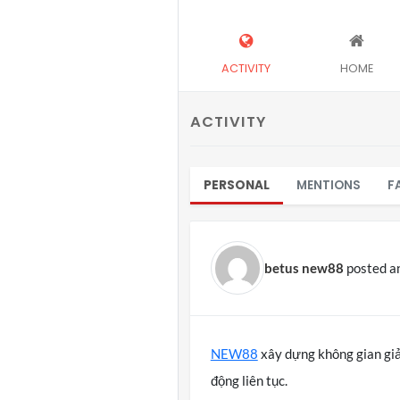
ACTIVITY
HOME
ACTIVITY
PERSONAL
MENTIONS
F
betus new88
posted a
NEW88
xây dựng không gian giải
động liên tục.