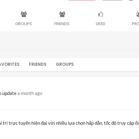
GROUPS
FRIENDS
LIKED
PRO
AVORITES
FRIENDS
GROUPS
n update
a month ago
 trí trực tuyến hiện đại với nhiều lựa chọn hấp dẫn, tốc độ truy cập ổ