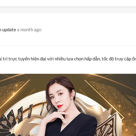
n update
a month ago
rí trực tuyến hiện đại với nhiều lựa chọn hấp dẫn, tốc độ truy cập ổn