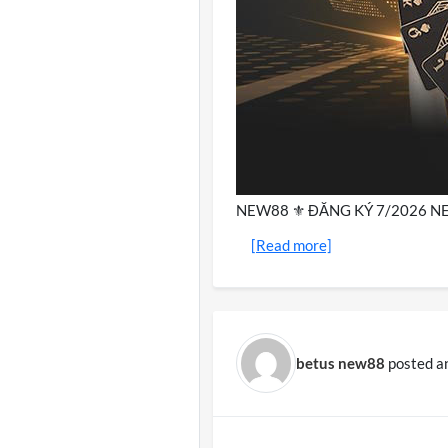
NEW88 ⚜️ ĐĂNG KÝ 7/2026 
[Read more]
betus new88
posted a