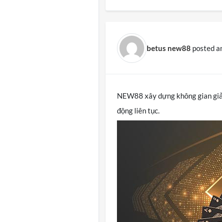
betus new88
posted a
NEW88 xây dựng không gian giải t
động liên tục.