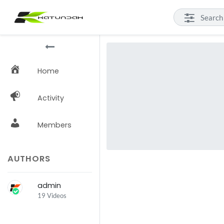
Home
Activity
Members
AUTHORS
admin
19 Videos