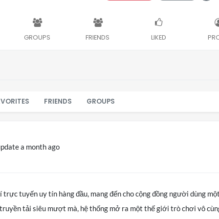
GROUPS
FRIENDS
LIKED
PRO
AVORITES
FRIENDS
GROUPS
update
a month ago
rí trực tuyến uy tín hàng đầu, mang đến cho cộng đồng người dùng mộ
ộ truyền tải siêu mượt mà, hệ thống mở ra một thế giới trò chơi vô cùn