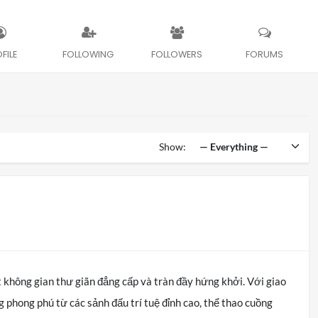
FILE
FOLLOWING
FOLLOWERS
FORUMS
Show:
t không gian thư giãn đẳng cấp và tràn đầy hứng khởi. Với giao
g phong phú từ các sảnh đấu trí tuệ đỉnh cao, thể thao cuồng