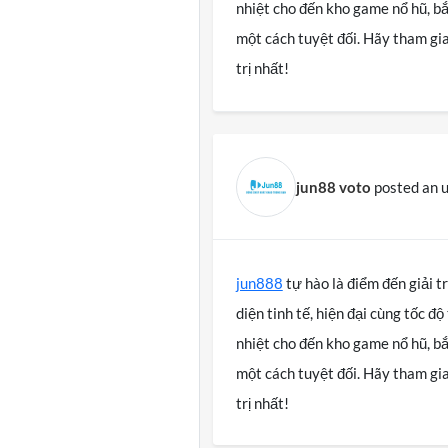
nhiệt cho đến kho game nổ hũ, bắ
một cách tuyệt đối. Hãy tham gi
trị nhất!
jun88 voto
posted an 
jun888
tự hào là điểm đến giải t
diện tinh tế, hiện đại cùng tốc đ
nhiệt cho đến kho game nổ hũ, bắ
một cách tuyệt đối. Hãy tham gi
trị nhất!