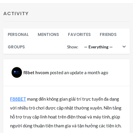
ACTIVITY
PERSONAL
MENTIONS
FAVORITES
FRIENDS
GROUPS
Show:
f8bet hvcom
posted an update
a month ago
F88BET
mang đến không gian giải trí trực tuyến đa dạng
với nhiều trò chơi được cập nhật thường xuyên. Nền tảng
hỗ trợ truy cập linh hoạt trên điện thoại và máy tính, giúp
người dùng thuận tiện tham gia và tận hưởng các tiện ích.