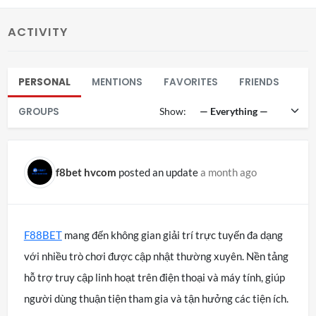
ACTIVITY
PERSONAL
MENTIONS
FAVORITES
FRIENDS
GROUPS
Show:
f8bet hvcom
posted an update
a month ago
F88BET
mang đến không gian giải trí trực tuyến đa dạng
với nhiều trò chơi được cập nhật thường xuyên. Nền tảng
hỗ trợ truy cập linh hoạt trên điện thoại và máy tính, giúp
người dùng thuận tiện tham gia và tận hưởng các tiện ích.