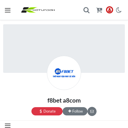
f8bet a8com
Donate
Follow