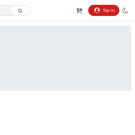
Sign In