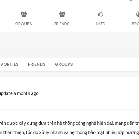
GROUPS
FRIENDS
LIKED
PRO
AVORITES
FRIENDS
GROUPS
update
a month ago
tuyến được xây dựng dựa trên hệ thống công nghệ hiện đại, mang đến tr
n thân thiện, tốc độ xử lý nhanh và hệ thống bảo mật nhiều lớp hướng t