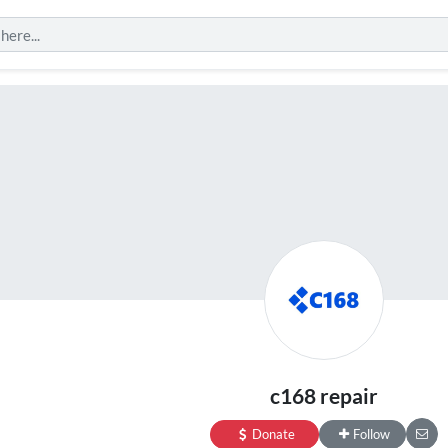
c168 repair
Donate
Follow